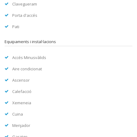
Clavegueram
Porta d'accés
Pati
Equipaments i instal·lacions
Accés Minusvàlids
Aire condicionat
Ascensor
Calefacció
Xemeneia
Cuina
Menjador
Garatge