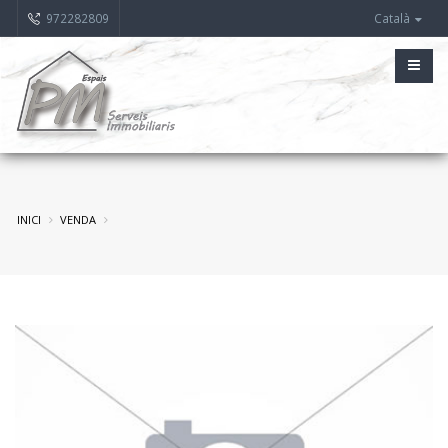
972282809
Català
INICI
VENDA