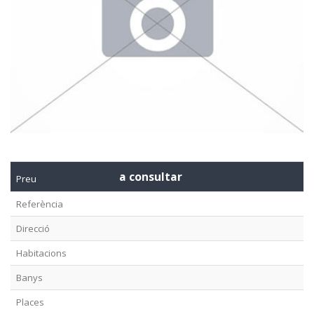
a consultar
Preu
Referència
Direcció
Habitacions
Banys
Places