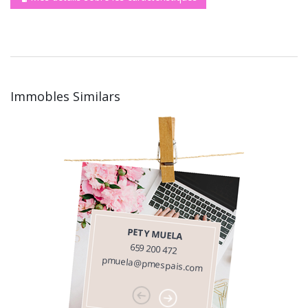
Immobles Similars
PETY MUELA
659 200 472
pmuela@pmespais.com