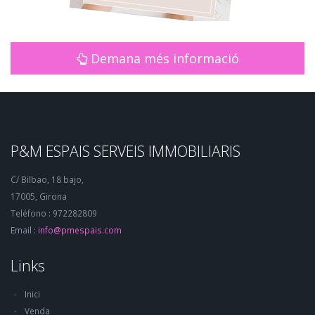
Demana més informació
P&M ESPAIS SERVEIS IMMOBILIARIS
C/ Bilbao, 18 bajo,
17005, Girona
Teléfono : 972282809
Email :
info@pmespais.com
Links
Inici
Venda