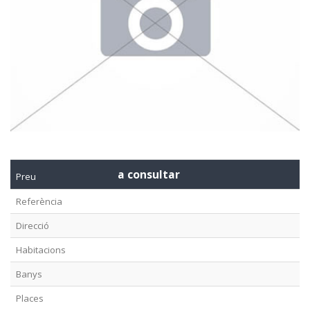
a consultar
Preu
Referència
Direcció
Habitacions
Banys
Places