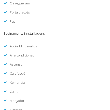
Clavegueram
Porta d'accés
Pati
Equipaments i instal·lacions
Accés Minusvàlids
Aire condicionat
Ascensor
Calefacció
Xemeneia
Cuina
Menjador
Garatge