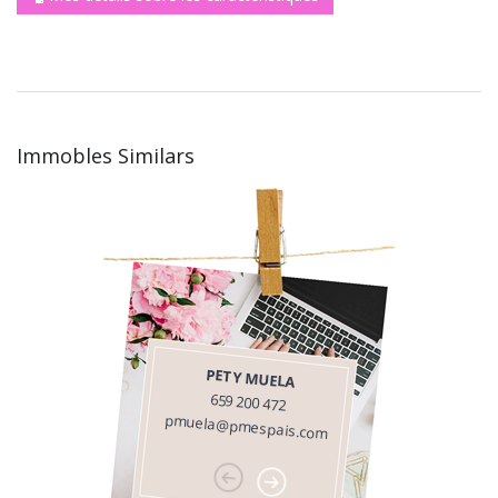
Immobles Similars
PETY MUELA
659 200 472
pmuela@pmespais.com