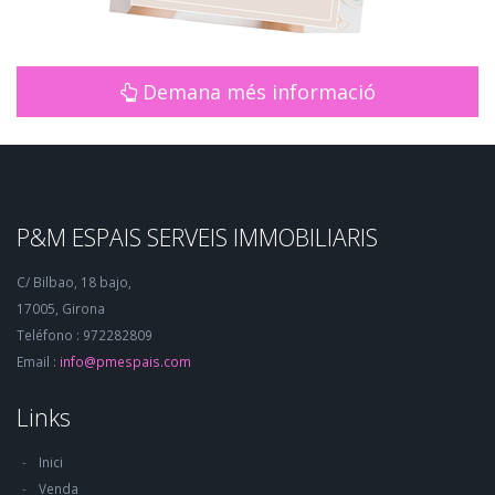
Demana més informació
P&M ESPAIS SERVEIS IMMOBILIARIS
C/ Bilbao, 18 bajo,
17005, Girona
Teléfono : 972282809
Email :
info@pmespais.com
Links
Inici
Venda