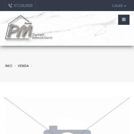
972282809
Català
INICI
VENDA